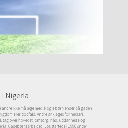
i Nigeria
de andre ikke må lege med. Nogle børn ender på gaden
 sygdom eller dødfald. Andre anklages for hekseri…
ad, tag over hovedet, omsorg, håb, uddannelse og
geria. Gadebørnsarbejdet i Jos startede i 1996 under