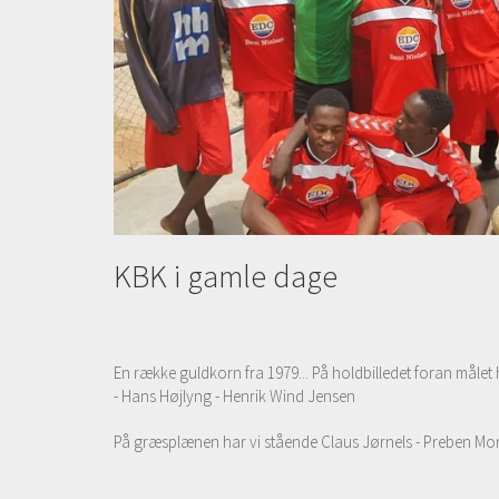
KBK i gamle dage
En række guldkorn fra 1979... På holdbilledet foran målet 
- Hans Højlyng - Henrik Wind Jensen
På græsplænen har vi stående Claus Jørnels - Preben Mortensen