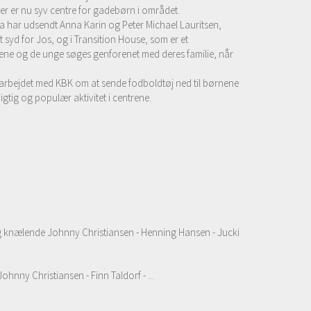
er er nu syv centre for gadebørn i området.
a har udsendt Anna Karin og Peter Michael Lauritsen,
t syd for Jos, og i Transition House, som er et
ene og de unge søges genforenet med deres familie, når
marbejdet med KBK om at sende fodboldtøj ned til børnene
gtig og populær aktivitet i centrene.
rf og knælende Johnny Christiansen - Henning Hansen - Jucki
Johnny Christiansen - Finn Taldorf - ...