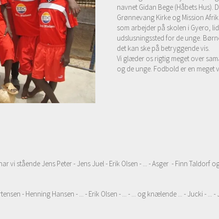
navnet Gidan Bege (Håbets Hus). D
Grønnevang Kirke og Mission Afrik
som arbejder på skolen i Gyero, lid
udslusningssted for de unge. Børn
det kan ske på betryggende vis.
Vi glæder os rigtig meget over sa
og de unge. Fodbold er en meget vi
har vi stående Jens Peter - Jens Juel - Erik Olsen - ... - Asger - Finn Taldo
 - Henning Hansen - ... - Erik Olsen - ... - ... og knælende ... - Jucki - ... - 