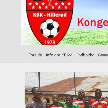
Forside
Info om KBK
Fodbold
Gener