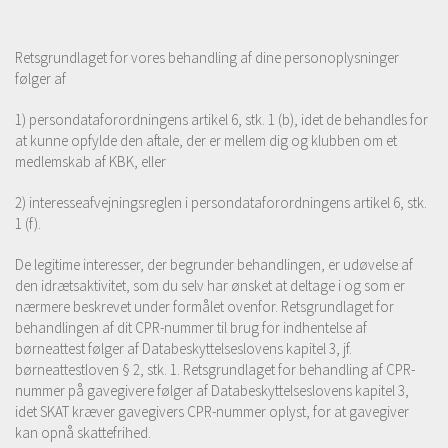
Retsgrundlaget for vores behandling af dine personoplysninger
følger af
1) persondataforordningens artikel 6, stk. 1 (b), idet de behandles for
at kunne opfylde den aftale, der er mellem dig og klubben om et
medlemskab af KBK, eller
2) interesseafvejningsreglen i persondataforordningens artikel 6, stk.
1 (f).
De legitime interesser, der begrunder behandlingen, er udøvelse af
den idrætsaktivitet, som du selv har ønsket at deltage i og som er
nærmere beskrevet under formålet ovenfor. Retsgrundlaget for
behandlingen af dit CPR-nummer til brug for indhentelse af
børneattest følger af Databeskyttelseslovens kapitel 3, jf.
børneattestloven § 2, stk. 1. Retsgrundlaget for behandling af CPR-
nummer på gavegivere følger af Databeskyttelseslovens kapitel 3,
idet SKAT kræver gavegivers CPR-nummer oplyst, for at gavegiver
kan opnå skattefrihed.