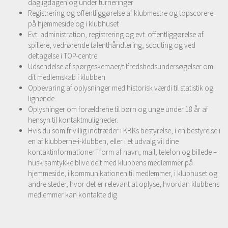
dagligdagen og under turneringer
Registrering og offentliggørelse af klubmestre og topscorere
på hjemmeside og i klubhuset
Evt. administration, registrering og evt. offentliggørelse af
spillere, vedrørende talenthåndtering, scouting og ved
deltagelse i TOP-centre
Udsendelse af spørgeskemaer/tilfredshedsundersøgelser om
dit medlemskab i klubben
Opbevaring af oplysninger med historisk værdi til statistik og
lignende
Oplysninger om forældrene til børn og unge under 18 år af
hensyn til kontaktmuligheder.
Hvis du som frivillig indtræder i KBKs bestyrelse, i en bestyrelse i
en af klubberne-i-klubben, eller i et udvalg vil dine
kontaktinformationer i form af navn, mail, telefon og billede –
husk samtykke blive delt med klubbens medlemmer på
hjemmeside, i kommunikationen til medlemmer, i klubhuset og
andre steder, hvor det er relevant at oplyse, hvordan klubbens
medlemmer kan kontakte dig