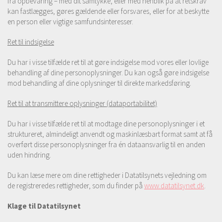
fra opbevaring – med dit samtykke, eller med henblik på at retskrav
kan fastlægges, gøres gældende eller forsvares, eller for at beskytte
en person eller vigtige samfundsinteresser.
Ret til indsigelse
Du har i visse tilfælde ret til at gøre indsigelse mod vores eller lovlige
behandling af dine personoplysninger. Du kan også gøre indsigelse
mod behandling af dine oplysninger til direkte markedsføring.
Ret til at transmittere oplysninger (dataportabilitet)
Du har i visse tilfælde ret til at modtage dine personoplysninger i et
struktureret, almindeligt anvendt og maskinlæsbart format samt at få
overført disse personoplysninger fra én dataansvarlig til en anden
uden hindring.
Du kan læse mere om dine rettigheder i Datatilsynets vejledning om
de registreredes rettigheder, som du finder på
www.datatilsynet.dk
.
Klage til Datatilsynet